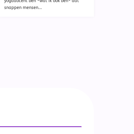
yogadocent ben -wat ik ook ben- dat
snappen mensen...