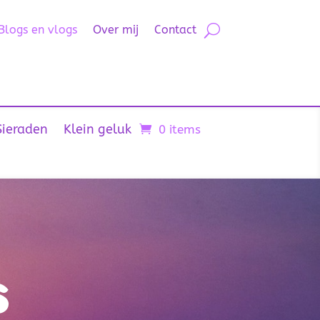
Blogs en vlogs
Over mij
Contact
Sieraden
Klein geluk
0 items
s