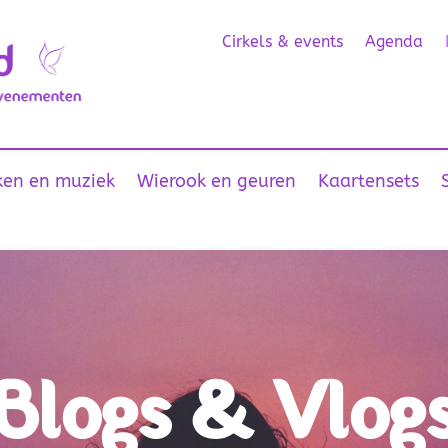
Cirkels & events
Agenda
en en muziek
Wierook en geuren
Kaartensets
Blogs & Vlog