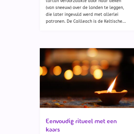
tartan veroorzaakte door haar deken
(van sneeuw) over de landen te leggen,
die later ingevuld werd met allerlei
patronen. De Cailleach is de Keltische...
Eenvoudig ritueel met een
kaars