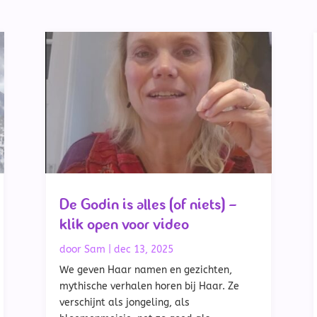
De Godin is alles (of niets) –
klik open voor video
door
Sam
|
dec 13, 2025
We geven Haar namen en gezichten,
mythische verhalen horen bij Haar. Ze
verschijnt als jongeling, als