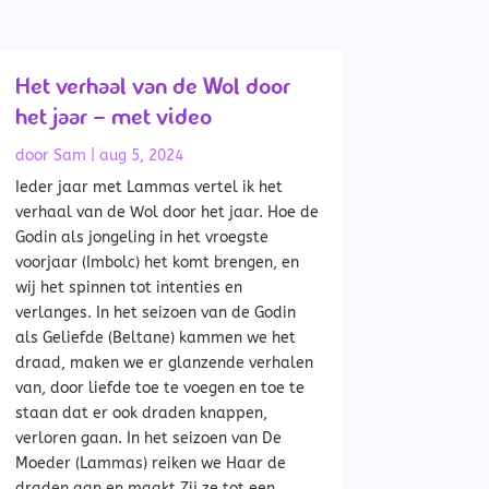
Het verhaal van de Wol door
het jaar – met video
door
Sam
|
aug 5, 2024
Ieder jaar met Lammas vertel ik het
verhaal van de Wol door het jaar. Hoe de
Godin als jongeling in het vroegste
voorjaar (Imbolc) het komt brengen, en
wij het spinnen tot intenties en
verlanges. In het seizoen van de Godin
als Geliefde (Beltane) kammen we het
draad, maken we er glanzende verhalen
van, door liefde toe te voegen en toe te
staan dat er ook draden knappen,
verloren gaan. In het seizoen van De
Moeder (Lammas) reiken we Haar de
draden aan en maakt Zij ze tot een