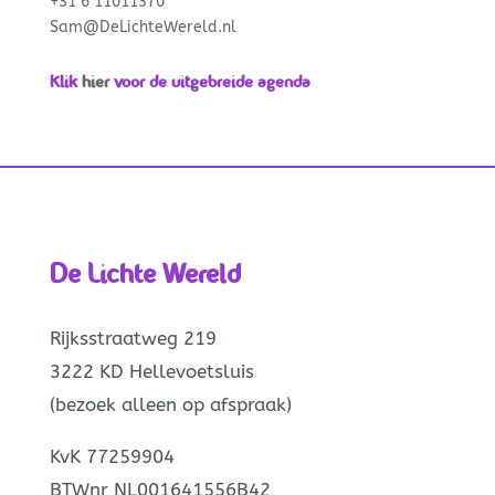
+31 6 11011370
Sam@DeLichteWereld.nl
Klik
hier
voor de uitgebreide agenda
De Lichte Wereld
Rijksstraatweg 219
3222 KD Hellevoetsluis
(bezoek alleen op afspraak)
KvK 77259904
BTWnr NL001641556B42