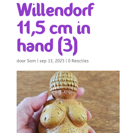
Willendorf
11,5 cm in
hand (3)
door
Sam
|
sep 13, 2025
|
0 Reacties