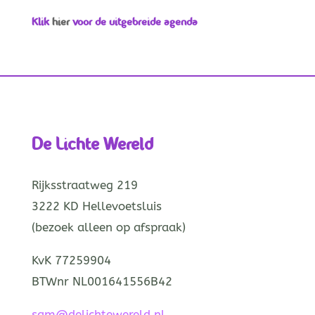
Klik
hier
voor de uitgebreide agenda
De Lichte Wereld
Rijksstraatweg 219
3222 KD Hellevoetsluis
(bezoek alleen op afspraak)
KvK 77259904
BTWnr NL001641556B42
sam@delichtewereld.nl