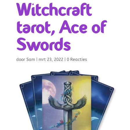
Witchcraft
tarot, Ace of
Swords
door
Sam
|
mrt 23, 2022
|
0 Reacties