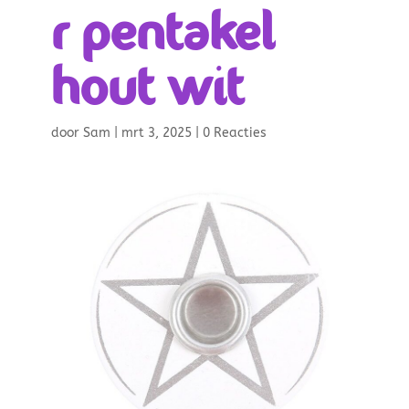
r pentakel
hout wit
door
Sam
|
mrt 3, 2025
|
0 Reacties