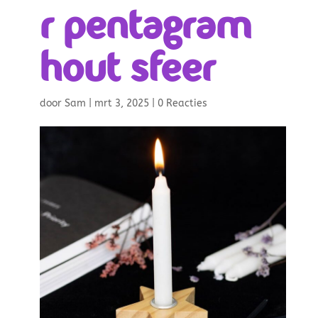
r pentagram
hout sfeer
door
Sam
|
mrt 3, 2025
|
0 Reacties