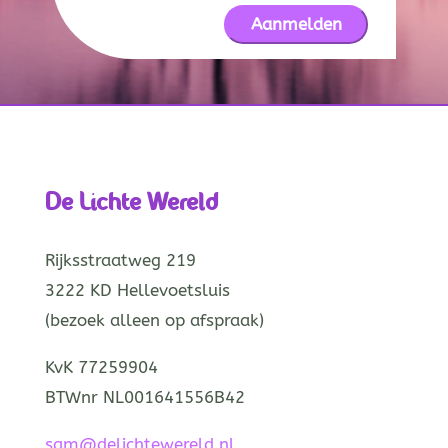
De Lichte Wereld
Rijksstraatweg 219
3222 KD Hellevoetsluis
(bezoek alleen op afspraak)
KvK 77259904
BTWnr NL001641556B42
sam@delichtewereld.nl