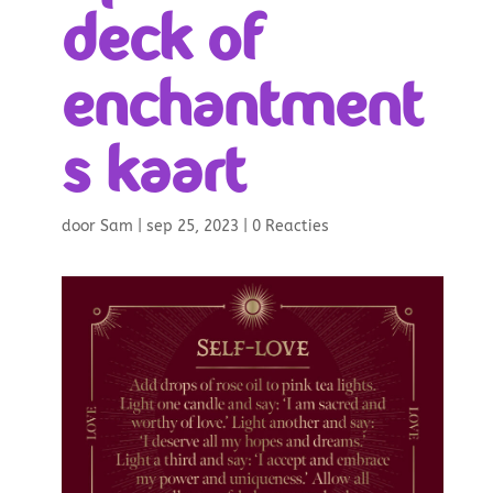
deck of
enchantment
s kaart
door
Sam
|
sep 25, 2023
|
0 Reacties