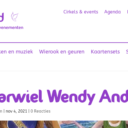
Cirkels & events
Agenda
en en muziek
Wierook en geuren
Kaartensets
arwiel Wendy And
m
|
nov 4, 2021
|
0 Reacties