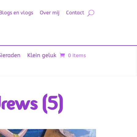
Blogs en vlogs
Over mij
Contact
Sieraden
Klein geluk
0 items
rews (5)