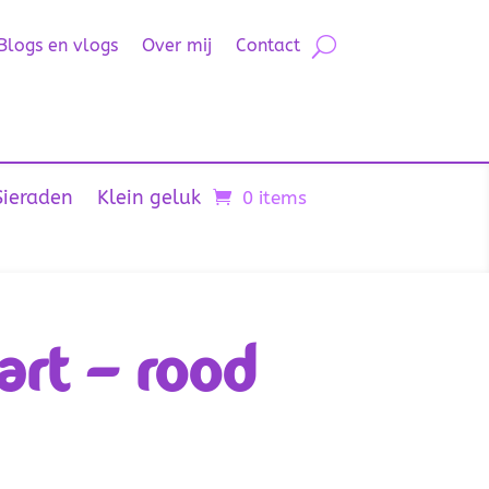
Blogs en vlogs
Over mij
Contact
Sieraden
Klein geluk
0 items
rt – rood