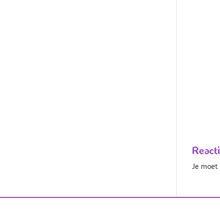
React
Je moe