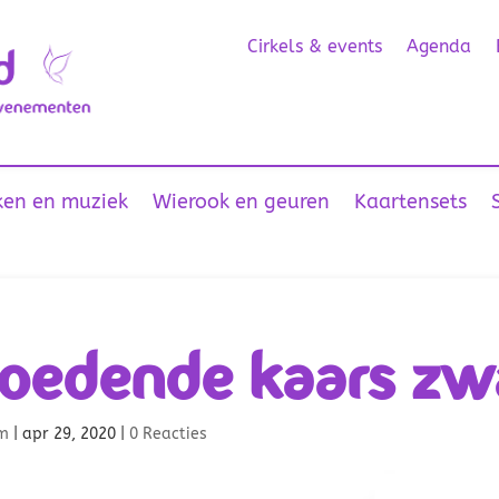
Cirkels & events
Agenda
en en muziek
Wierook en geuren
Kaartensets
oedende kaars zwa
m
|
apr 29, 2020
|
0 Reacties