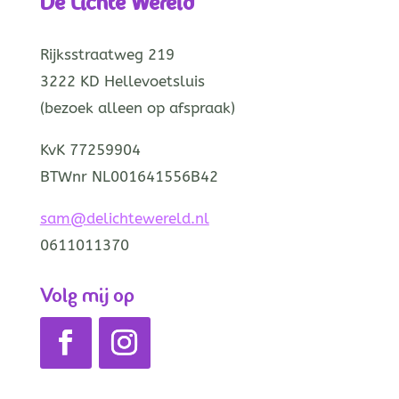
De Lichte Wereld
Rijksstraatweg 219
3222 KD Hellevoetsluis
(bezoek alleen op afspraak)
KvK 77259904
BTWnr NL001641556B42
sam@delichtewereld.nl
0611011370
Volg mij op