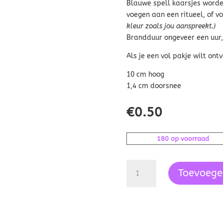
Blauwe spell kaarsjes worde
voegen aan een ritueel, of vo
kleur zoals jou aanspreekt.)
Brandduur ongeveer een uur,
Als je een vol pakje wilt ont
10 cm hoog
1,4 cm doorsnee
€
0.50
180 op voorraad
Spreuk
Toevoege
kaars
donkerblauw
-
wijsheid
aantal