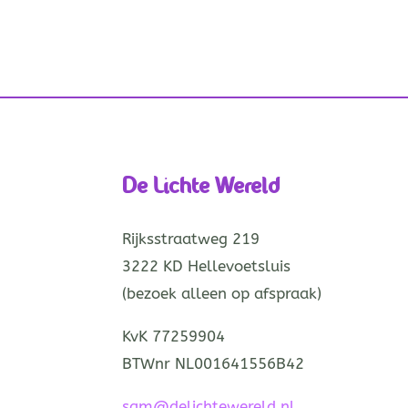
De Lichte Wereld
Rijksstraatweg 219
3222 KD Hellevoetsluis
(bezoek alleen op afspraak)
KvK 77259904
BTWnr NL001641556B42
sam@delichtewereld.nl