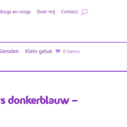
Blogs en vlogs
Over mij
Contact
Sieraden
Klein geluk
0 items
rs donkerblauw –