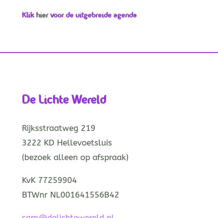
Klik
hier
voor de uitgebreide agenda
De Lichte Wereld
Rijksstraatweg 219
3222 KD Hellevoetsluis
(bezoek alleen op afspraak)
KvK 77259904
BTWnr NL001641556B42
sam@delichtewereld.nl