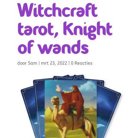
Witchcraft
tarot, Knight
of wands
door
Sam
|
mrt 23, 2022
|
0 Reacties