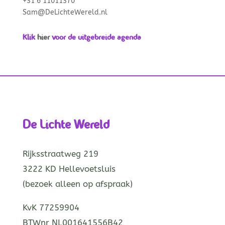
+31 6 11011370
Sam@DeLichteWereld.nl
Klik
hier
voor de uitgebreide agenda
De Lichte Wereld
Rijksstraatweg 219
3222 KD Hellevoetsluis
(bezoek alleen op afspraak)
KvK 77259904
BTWnr NL001641556B42