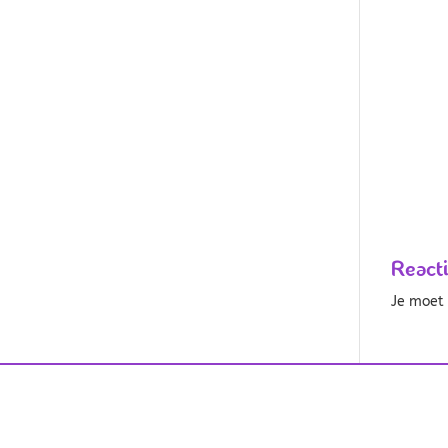
React
Je moe