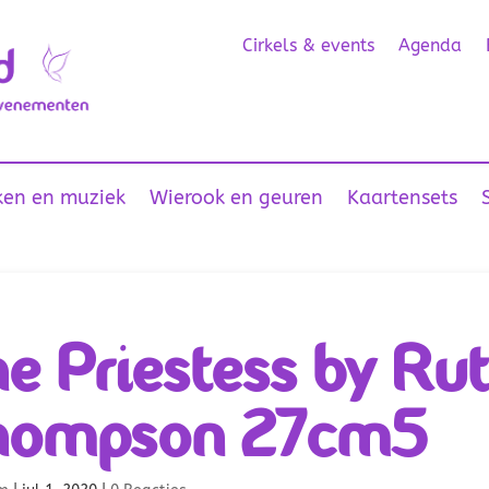
Cirkels & events
Agenda
en en muziek
Wierook en geuren
Kaartensets
e Priestess by Ru
hompson 27cm5