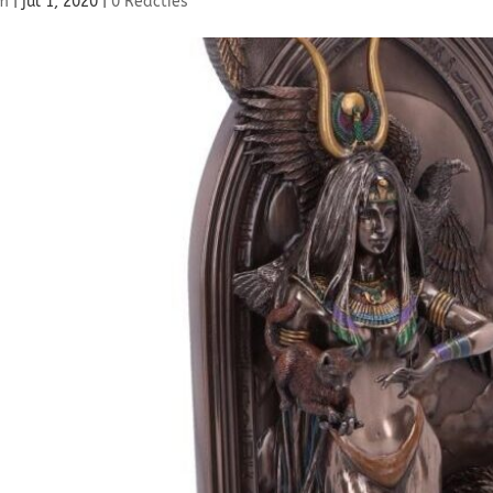
m
|
jul 1, 2020
|
0 Reacties