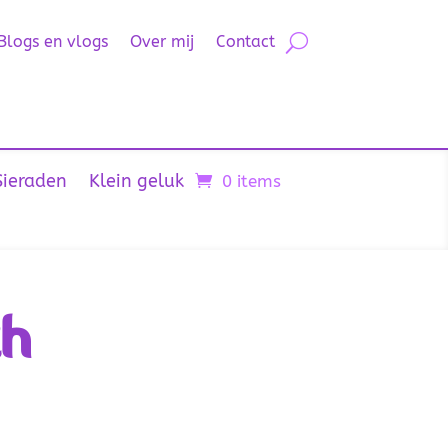
Blogs en vlogs
Over mij
Contact
Sieraden
Klein geluk
0 items
th