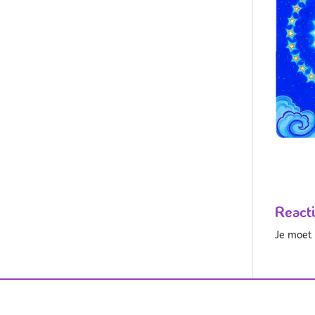
React
Je moe