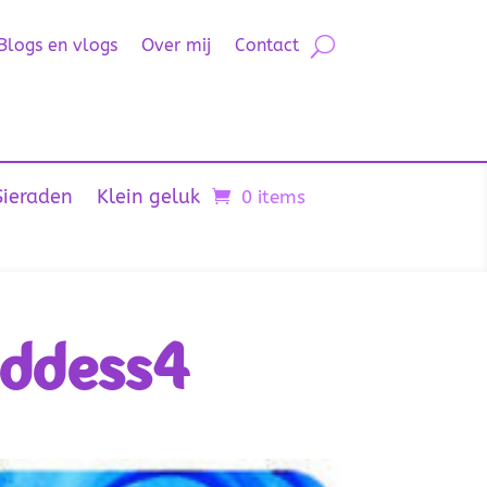
Blogs en vlogs
Over mij
Contact
Sieraden
Klein geluk
0 items
oddess4