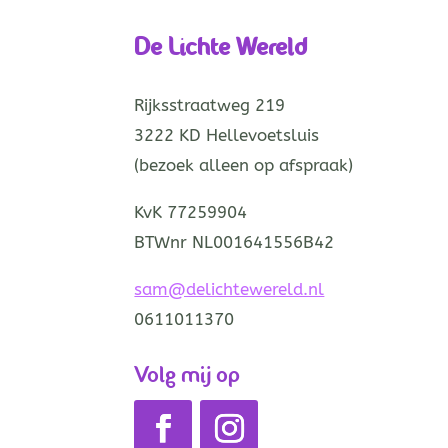
De Lichte Wereld
Rijksstraatweg 219
3222 KD Hellevoetsluis
(bezoek alleen op afspraak)
KvK 77259904
BTWnr NL001641556B42
sam@delichtewereld.nl
0611011370
Volg mij op