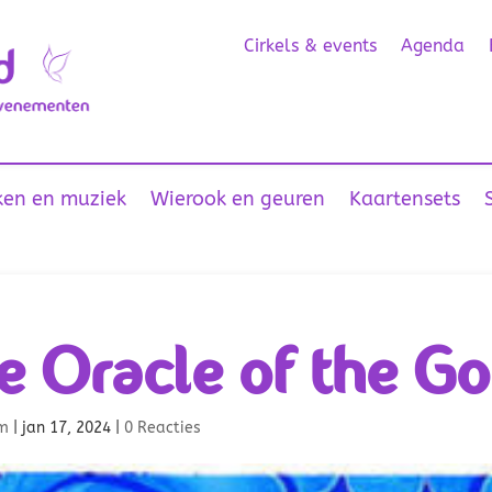
Cirkels & events
Agenda
en en muziek
Wierook en geuren
Kaartensets
e Oracle of the G
m
|
jan 17, 2024
|
0 Reacties