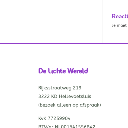
React
Je moe
De Lichte Wereld
Rijksstraatweg 219
3222 KD Hellevoetsluis
(bezoek alleen op afspraak)
KvK 77259904
BTWnr NL001641556B42