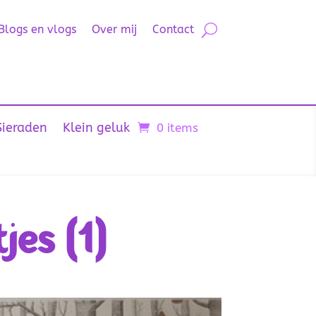
Blogs en vlogs
Over mij
Contact
Sieraden
Klein geluk
0 items
es (1)