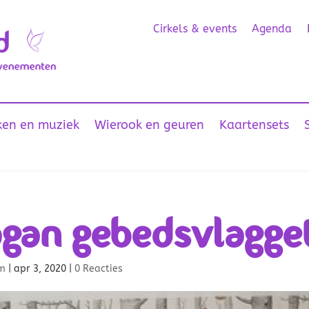
Cirkels & events
Agenda
en en muziek
Wierook en geuren
Kaartensets
gan gebedsvlaggetj
m
|
apr 3, 2020
|
0 Reacties