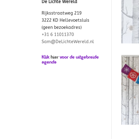
De Lichte Wereld
Rijksstraatweg 219
3222 KD Hellevoetsluis
(geen bezoekadres)
+31 6 11011370
Sam@DeLichteWereld.nl
Klik
hier
voor de uitgebreide
agenda