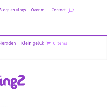
Blogs en vlogs
Over mij
Contact
Sieraden
Klein geluk
0 items
ing2