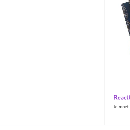
React
Je moe