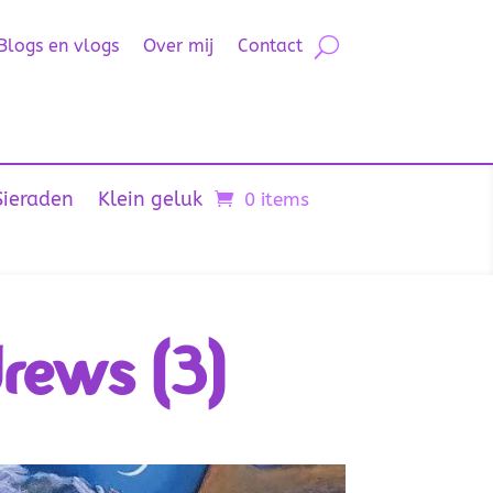
Blogs en vlogs
Over mij
Contact
Sieraden
Klein geluk
0 items
rews (3)