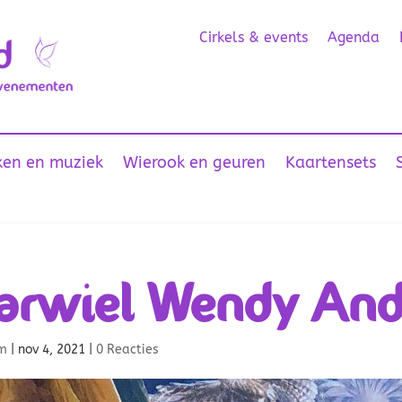
Cirkels & events
Agenda
en en muziek
Wierook en geuren
Kaartensets
arwiel Wendy And
m
|
nov 4, 2021
|
0 Reacties