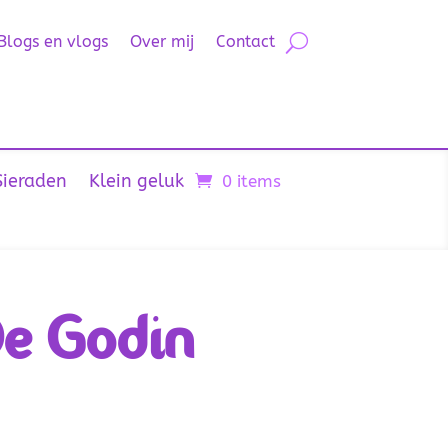
Blogs en vlogs
Over mij
Contact
Sieraden
Klein geluk
0 items
De Godin