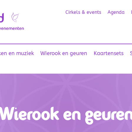
Cirkels & events
Agenda
en en muziek
Wierook en geuren
Kaartensets
Wierook en geure