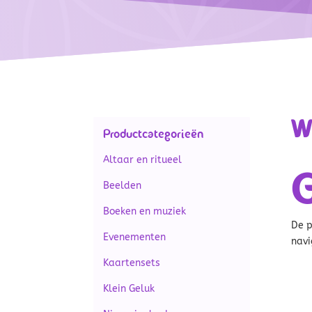
W
Productcategorieën
Altaar en ritueel
G
Beelden
Boeken en muziek
De p
Evenementen
navi
Kaartensets
Klein Geluk