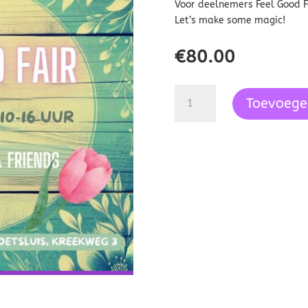
Voor deelnemers Feel Good Fa
Let’s make some magic!
€
80.00
Ticket
Toevoege
Feel
Good
Fair
-
twee
tafels/grondplaats
aantal