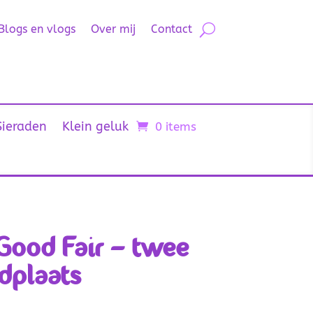
Blogs en vlogs
Over mij
Contact
Sieraden
Klein geluk
0 items
 Good Fair – twee
dplaats