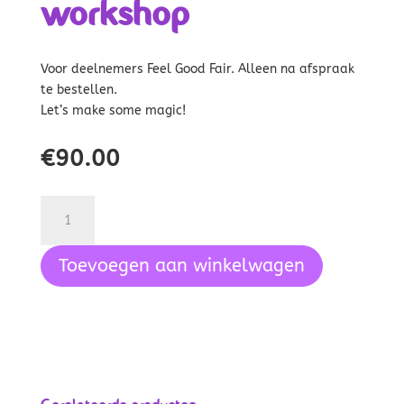
workshop
Voor deelnemers Feel Good Fair. Alleen na afspraak
te bestellen.
Let’s make some magic!
€
90.00
Ticket
Feel
Good
Toevoegen aan winkelwagen
Fair
-
twee
tafels
en
workshop
aantal