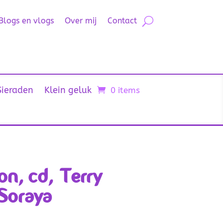
Blogs en vlogs
Over mij
Contact
Sieraden
Klein geluk
0 items
n, cd, Terry
Soraya