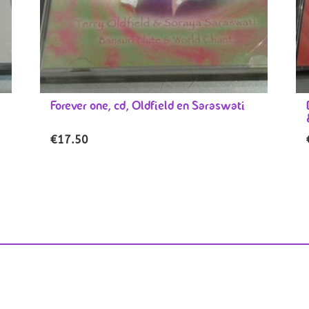
Forever one, cd, Oldfield en Saraswati
€
17.50