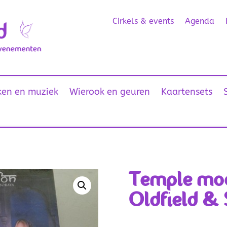
Cirkels & events
Agenda
en en muziek
Wierook en geuren
Kaartensets
Temple moo
Oldfield & 