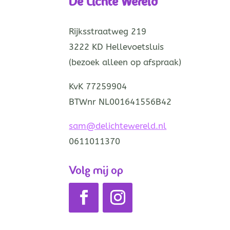
De Lichte Wereld
Rijksstraatweg 219
3222 KD Hellevoetsluis
(bezoek alleen op afspraak)
KvK 77259904
BTWnr NL001641556B42
sam@delichtewereld.nl
0611011370
Volg mij op