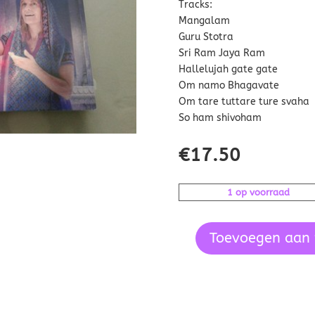
Tracks:
Mangalam
Guru Stotra
Sri Ram Jaya Ram
Hallelujah gate gate
Om namo Bhagavate
Om tare tuttare ture svaha
So ham shivoham
€
17.50
1 op voorraad
Toevoegen aan
Temple
moon,
cd,
Terry
Oldfield