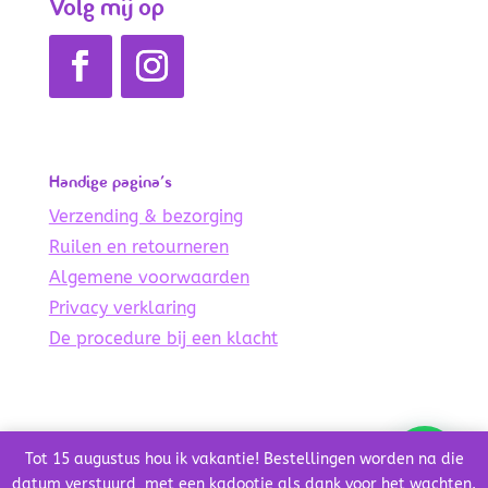
Volg mij op
Handige pagina’s
Verzending & bezorging
Ruilen en retourneren
Algemene voorwaarden
Privacy verklaring
De procedure bij een klacht
© Copyright 2021 – 2024 De Lichte Wereld
Tot 15 augustus hou ik vakantie! Bestellingen worden na die
Credits
datum verstuurd, met een kadootje als dank voor het wachten.