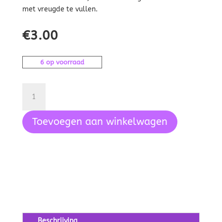
met vreugde te vullen.
€
3.00
6 op voorraad
Salieblaadjes,
10
gram
Toevoegen aan winkelwagen
aantal
Beschrijving