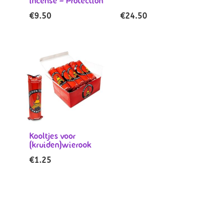
incense – Protection
€
9.50
€
24.50
Kooltjes voor
(kruiden)wierook
€
1.25