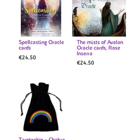
Spellcasting Oracle
The mists of Avalon
cards
Oracle cards, Rose
Inserra
€
24.50
€
24.50
Tarotzakje – Chakra