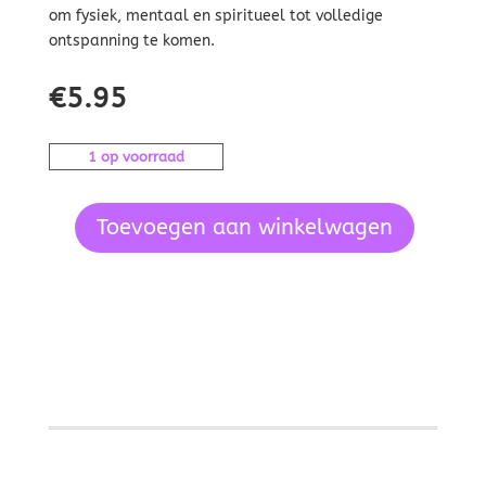
om fysiek, mentaal en spiritueel tot volledige
ontspanning te komen.
€
5.95
1 op voorraad
Toevoegen aan winkelwagen
Ontspannen
kun
je
leren,
incl.
cd,
Harvey
aantal