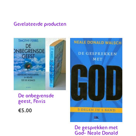
Gerelateerde producten
De onbegrensde
geest, Ferris
€
5.00
De gesprekken met
God- Neale Donald