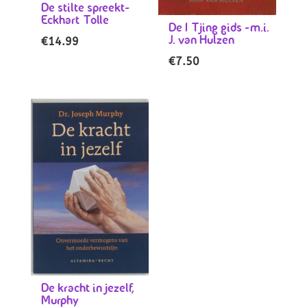
De stilte spreekt-
Eckhart Tolle
De I Tjing gids -m.i.
J. van Hulzen
€
14.99
€
7.50
De kracht in jezelf,
Murphy