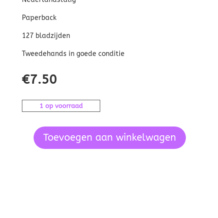
Paperback
127 bladzijden
Tweedehands in goede conditie
€
7.50
1 op voorraad
Toevoegen aan winkelwagen
Onbeperkt
jezelf-
Joost
van
der
Leij
aantal