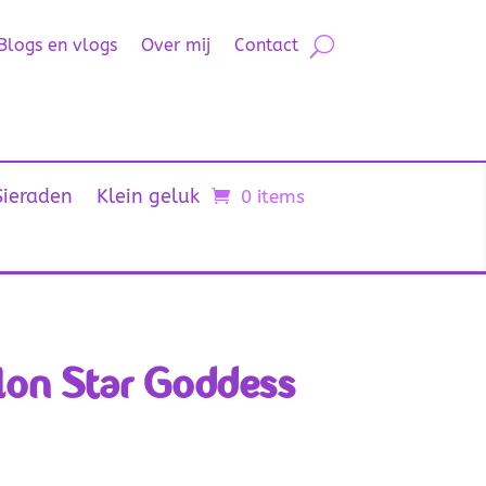
Blogs en vlogs
Over mij
Contact
Sieraden
Klein geluk
0 items
lon Star Goddess