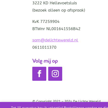
3222 KD Hellevoetsluis
(bezoek alleen op afspraak)
KvK 77259904
BTWnr NL001641556B42
sam@delichtewereld.nl
0611011370
Volg mij op
© Copyright 2021 – 2024 De Lichte Wereld