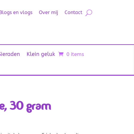
Blogs en vlogs
Over mij
Contact
Sieraden
Klein geluk
0 items
ie, 30 gram