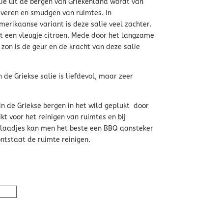
lie uit de bergen van Griekenland wordt van
iveren en smudgen van ruimtes. In
merikaanse variant is deze salie veel zachter.
met een vleugje citroen. Mede door het langzame
 zon is de geur en de kracht van deze salie
 de Griekse salie is liefdevol, maar zeer
in de Griekse bergen in het wild geplukt door
kt voor het reinigen van ruimtes en bij
blaadjes kan men het beste een BBQ aansteker
ontstaat de ruimte reinigen.