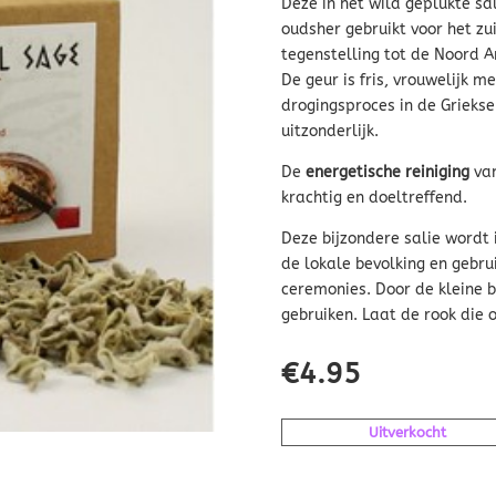
Deze in het wild geplukte sa
oudsher gebruikt voor het zu
tegenstelling tot de Noord A
De geur is fris, vrouwelijk 
drogingsproces in de Griekse
uitzonderlijk.
De
energetische reiniging
van
krachtig en doeltreffend.
Deze bijzondere salie wordt 
de lokale bevolking en gebrui
ceremonies. Door de kleine 
gebruiken. Laat de rook die 
€
4.95
Uitverkocht