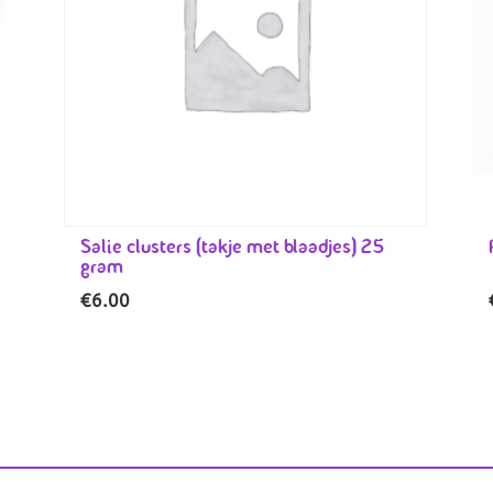
Salie clusters (takje met blaadjes) 25
gram
€
6.00