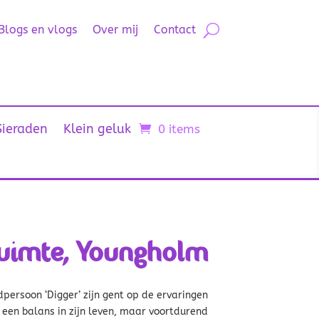
Blogs en vlogs
Over mij
Contact
Sieraden
Klein geluk
0 items
ruimte, Youngholm
persoon ‘Digger’ zijn gent op de ervaringen
een balans in zijn leven, maar voortdurend