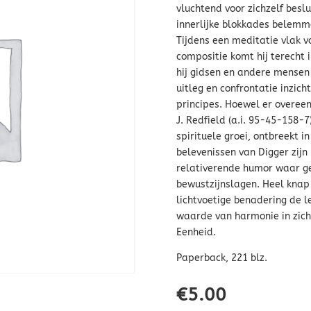
vluchtend voor zichzelf besl
innerlijke blokkades belemm
Tijdens een meditatie vlak v
compositie komt hij terecht i
hij gidsen en andere mensen
uitleg en confrontatie inzich
principes. Hoewel er overeen
J. Redfield (a.i. 95-45-158-7
spirituele groei, ontbreekt i
belevenissen van Digger zijn
relativerende humor waar ge
bewustzijnslagen. Heel knap 
lichtvoetige benadering de l
waarde van harmonie in zich
Eenheid.
Paperback, 221 blz.
€
5.00