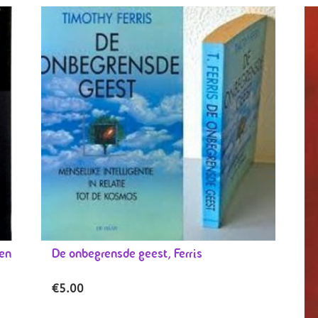
en
De onbegrensde geest, Ferris
€
5.00