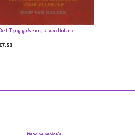
De I Tjing gids -m.i. J. van Hulzen
€
7.50
Handige pagina’s