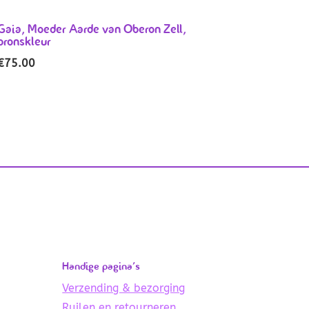
Gaia, Moeder Aarde van Oberon Zell,
bronskleur
€
75.00
Handige pagina’s
Verzending & bezorging
Ruilen en retourneren