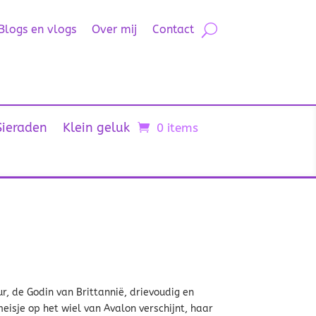
Blogs en vlogs
Over mij
Contact
Sieraden
Klein geluk
0 items
r, de Godin van Brittannië, drievoudig en
meisje op het wiel van Avalon verschijnt, haar