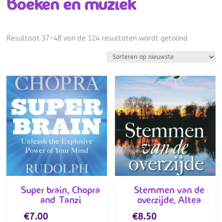
Boeken en muziek
Gesorteer
Resultaat 37–48 van de 124 resultaten wordt getoond
op
nieuwste
Super brain, Chopra
Stemmen van de
and Tanzi
overzijde, Altea
€
7.00
€
8.50