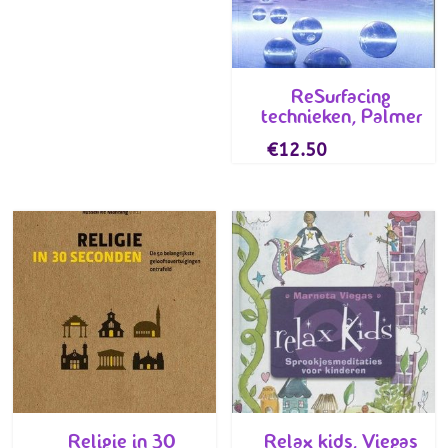
ReSurfacing
technieken, Palmer
€
12.50
Religie in 30
Relax kids, Viegas