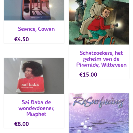
Seance, Cowan
€
4.50
Schatzoekers, het
geheim van de
Piramide, Witteveen
€
15.00
Sai Baba de
wonderdoener,
Murphet
€
8.00