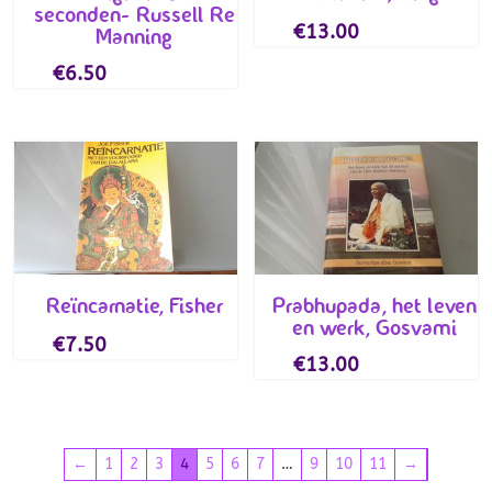
seconden- Russell Re
€
13.00
Manning
€
6.50
Reïncarnatie, Fisher
Prabhupada, het leven
en werk, Gosvami
€
7.50
€
13.00
←
1
2
3
4
5
6
7
…
9
10
11
→