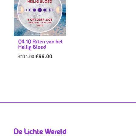
04.10 Riten van het
Heilig Bloed
Oorspronkelijke
Huidige
€
99.00
€
111.00
prijs
prijs
was:
is:
€111.00.
€99.00.
De Lichte Wereld