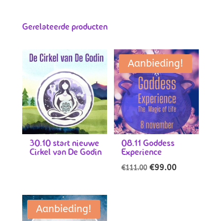
Gerelateerde producten
Aanbieding!
30.10 start nieuwe
08.11 Goddess
Cirkel van De Godin
Experience
Oorspronkelijke
Huidige
€
99.00
€
111.00
prijs
prijs
was:
is:
€111.00.
€99.00.
Aanbieding!